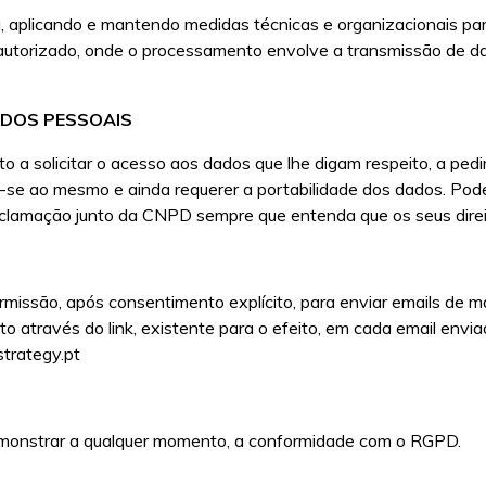
 aplicando e mantendo medidas técnicas e organizacionais par
ão autorizado, onde o processamento envolve a transmissão de dad
ADOS PESSOAIS
to a solicitar o acesso aos dados que lhe digam respeito, a pedir
-se ao mesmo e ainda requerer a portabilidade dos dados. Pode
lamação junto da CNPD sempre que entenda que os seus direit
issão, após consentimento explícito, para enviar emails de mar
 através do link, existente para o efeito, em cada email enviad
strategy.pt
emonstrar a qualquer momento, a conformidade com o RGPD.