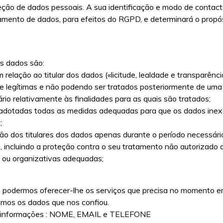
eção de dados pessoais. A sua identificação e modo de contact
tamento de dados, para efeitos do RGPD, e determinará o prop
os dados são:
 relação ao titular dos dados («licitude, lealdade e transparênci
s e legítimas e não podendo ser tratados posteriormente de uma
io relativamente às finalidades para as quais são tratados;
 adotadas todas as medidas adequadas para que os dados inexa
;
o dos titulares dos dados apenas durante o período necessário 
ncluindo a proteção contra o seu tratamento não autorizado ou 
s ou organizativas adequadas;
 podermos oferecer-lhe os serviços que precisa no momento e
mos os dados que nos confiou.
tes informações : NOME, EMAIL e TELEFONE