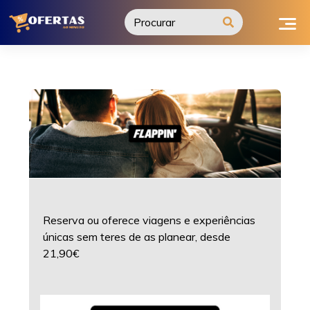
Ir
para
o
conteúdo
Reserva ou oferece viagens e experiências
únicas sem teres de as planear, desde
21,90€