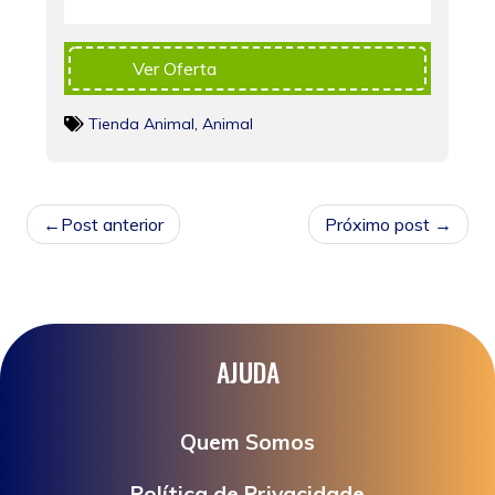
Ver Oferta
Tienda Animal
,
Animal
NAVEGAÇÃO
Post anterior
Próximo post
DE
POST
AJUDA
Quem Somos
Política de Privacidade