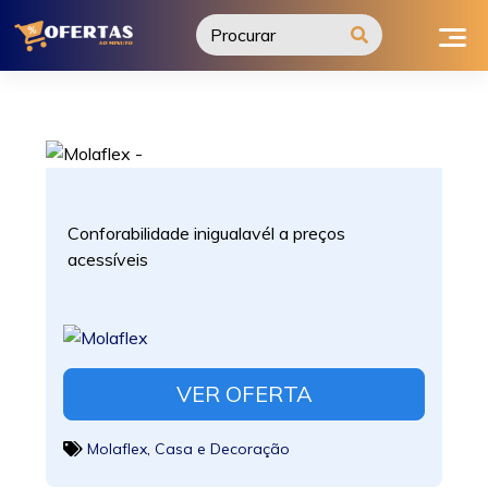
Ir
para
o
conteúdo
Conforabilidade inigualavél a preços
acessíveis
VER OFERTA
Molaflex
,
Casa e Decoração