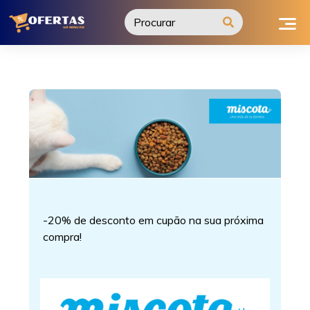
Ir
para
o
conteúdo
-20% de desconto em cupão na sua próxima
compra!