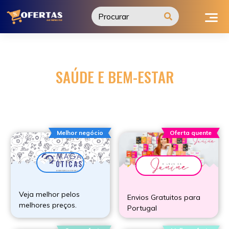
Ir
para
o
conteúdo
SAÚDE E BEM-ESTAR
Melhor negócio
Oferta quente
Veja melhor pelos
Envios Gratuitos para
melhores preços.
Portugal