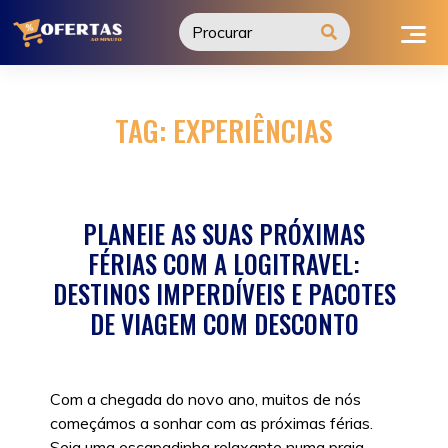
Ir
para
o
conteúdo
TAG:
EXPERIÊNCIAS
PLANEIE AS SUAS PRÓXIMAS
FÉRIAS COM A LOGITRAVEL:
DESTINOS IMPERDÍVEIS E PACOTES
DE VIAGEM COM DESCONTO
Com a chegada do novo ano, muitos de nós
começámos a sonhar com as próximas férias.
Seja uma escapadinha relaxante numa praia