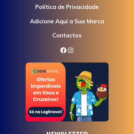
Política de Privacidade
Adicione Aqui a Sua Marca
Contactos
Facebook
Instagram