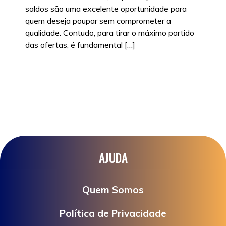
saldos são uma excelente oportunidade para
quem deseja poupar sem comprometer a
qualidade. Contudo, para tirar o máximo partido
das ofertas, é fundamental […]
Posted in
Sem categoria
|
Tags:
carros em
saldos
,
carros mais baratos
,
descontos
,
saldos
AJUDA
Quem Somos
Política de Privacidade