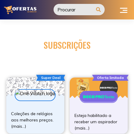
Ir
para
o
conteúdo
SUBSCRIÇÕES
Super Deal
Oferta limitada
Coleções de relógios
Esteja habilitado a
aos melhores preços.
receber um aspirador
(mais…)
(mais…)