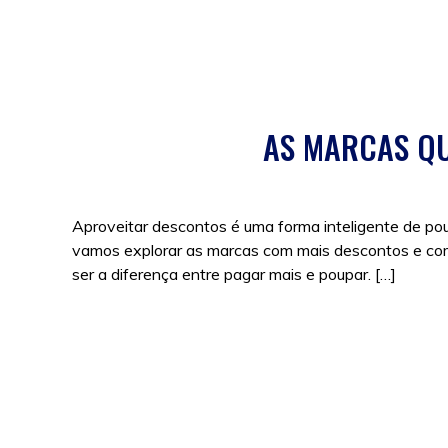
Posted in
Cupões
,
Promoções
,
Sem categoria
AS MARCAS QU
Aproveitar descontos é uma forma inteligente de po
vamos explorar as marcas com mais descontos e c
ser a diferença entre pagar mais e poupar. […]
Posted in
Cupões
,
Promoções
,
Sem categoria
|
Tags