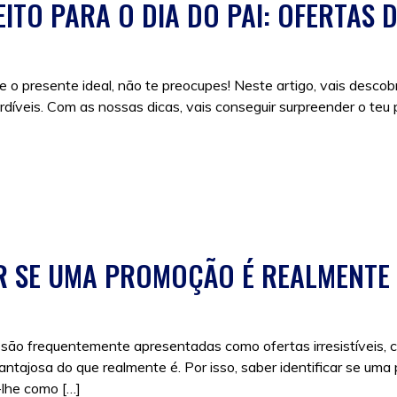
ITO PARA O DIA DO PAI: OFERTAS 
e o presente ideal, não te preocupes! Neste artigo, vais descob
díveis. Com as nossas dicas, vais conseguir surpreender o teu p
:
dia do pai
,
ofertas
,
presentes
,
presentes dia do pai
,
Promoçõe
 SE UMA PROMOÇÃO É REALMENTE
ão frequentemente apresentadas como ofertas irresistíveis, 
tajosa do que realmente é. Por isso, saber identificar se uma
-lhe como […]