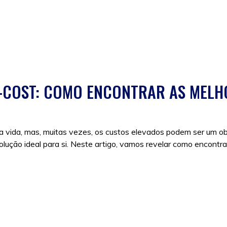
ne
,
descontos
,
Promoções
-COST: COMO ENCONTRAR AS MELH
a vida, mas, muitas vezes, os custos elevados podem ser um ob
olução ideal para si. Neste artigo, vamos revelar como encontrar
:
como viajar barato
,
descontos
,
poupar em viagem
,
Viagens
,
vi