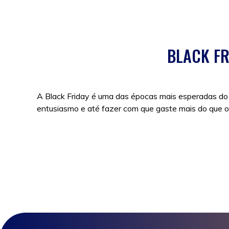
BLACK FR
A Black Friday é uma das épocas mais esperadas do 
entusiasmo e até fazer com que gaste mais do que o 
Posted in
Promoções
|
Tags:
black friday
,
black frid
friday onde ir
,
black friday sem iva
,
compras
,
compras
nome black friday
,
poupança
,
poupar
,
poupar dinheir