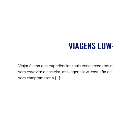
Posted in
Promoções
|
Tags:
compras
,
compras onli
VIAGENS LOW
Viajar é uma das experiências mais enriquecedoras d
sem esvaziar a carteira, as viagens low-cost são a s
sem comprometer o […]
Posted in
Promoções
,
Sem categoria
,
Viagens
|
Tags