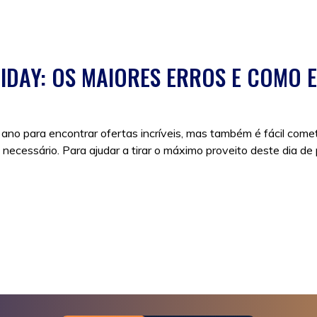
IDAY: OS MAIORES ERROS E COMO E
ano para encontrar ofertas incríveis, mas também é fácil com
necessário. Para ajudar a tirar o máximo proveito deste dia de
ay 2024
,
black friday como funciona
,
black friday como surgiu
,
bl
 online
,
descontos
,
descontos black friday
,
descontos online
,
di
o em comprar
,
quando começa a black friday
,
quando é a black fr