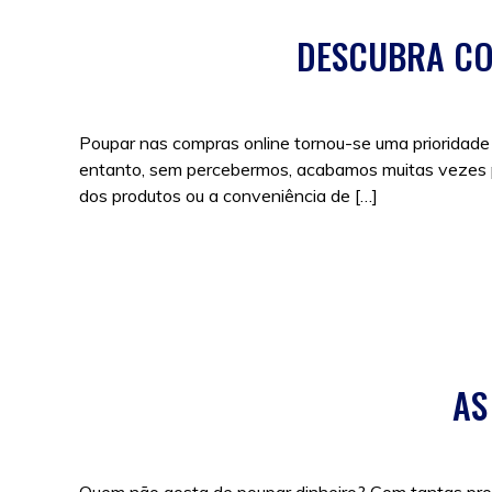
DESCUBRA CO
Poupar nas compras online tornou-se uma prioridade
entanto, sem percebermos, acabamos muitas vezes po
dos produtos ou a conveniência de […]
Posted in
Cupões
,
Promoções
,
Sem categoria
|
Tags
AS