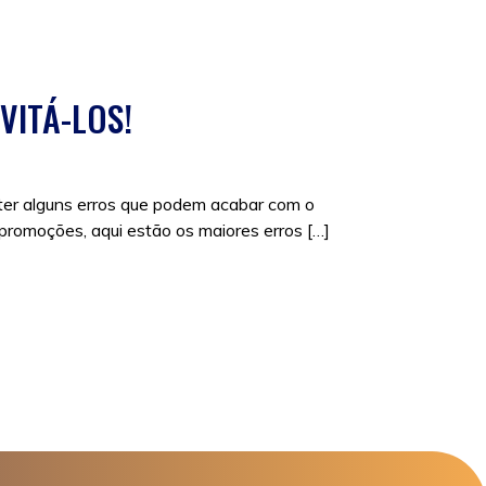
VITÁ-LOS!
eter alguns erros que podem acabar com o
 promoções, aqui estão os maiores erros […]
ack friday é até quando?
,
black friday o que é
,
black
cas
,
lojas
,
o que comprar na black friday
,
porque o
iday