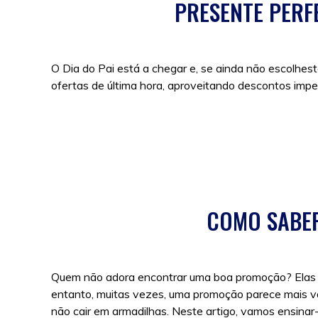
PRESENTE PERFE
O Dia do Pai está a chegar e, se ainda não escolhest
ofertas de última hora, aproveitando descontos imper
Posted in
Cupões
,
Promoções
,
Sem categoria
|
Tags
COMO SABER
Quem não adora encontrar uma boa promoção? Elas s
entanto, muitas vezes, uma promoção parece mais van
não cair em armadilhas. Neste artigo, vamos ensinar