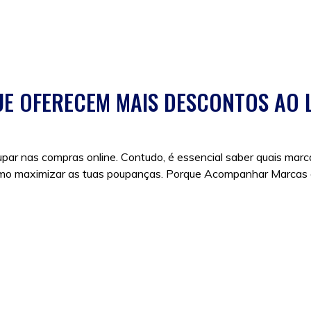
E OFERECEM MAIS DESCONTOS AO
upar nas compras online. Contudo, é essencial saber quais mar
omo maximizar as tuas poupanças. Porque Acompanhar Marcas
:
descontos
,
descontosnike
,
h&mdescontos
,
promoçõeszara