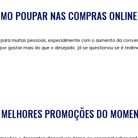
MO POUPAR NAS COMPRAS ONLINE
 para muitas pessoas, especialmente com o aumento da conveniê
r gastar mais do que o desejado. Já se questionou se é real
:
black friday
,
compras
,
compras online
,
descontos
 MELHORES PROMOÇÕES DO MOME