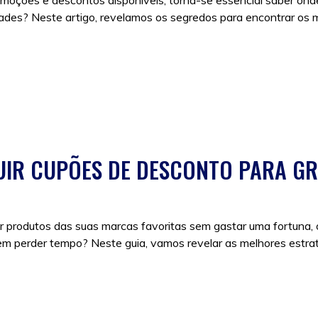
oções e descontos disponíveis, torna-se essencial saber onde
ades? Neste artigo, revelamos os segredos para encontrar os
s
,
compras online
,
descontos
IR CUPÕES DE DESCONTO PARA G
 produtos das suas marcas favoritas sem gastar uma fortuna, 
m perder tempo? Neste guia, vamos revelar as melhores estrat
ntos
,
Promoções