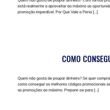
Quem não gosta de poupar dinheiro? Com tantas prom
está realmente a aproveitar ao máximo as oportunid
promoção imperdível. Por Que Vale a Pena […]
Posted in
Promoções
,
Sem categoria
|
Tags:
compra
COMO CONSEGU
Quem não gosta de poupar dinheiro? Se quer comprar
como conseguir os melhores códigos promocionais se
as promoções ao máximo. Prepare-se para […]
Posted in
Cupões
,
Promoções
|
Tags:
Cupões
,
desco