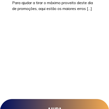
Para ajudar a tirar o máximo proveito deste dia
de promoções, aqui estão os maiores erros […]
Posted in
Promoções
|
Tags:
black friday
,
black
friday 2024
,
black friday como funciona
,
black
friday como surgiu
,
black friday é até quando?
,
black friday o que é
,
black friday onde ir
,
black
friday sem iva
,
compras
,
compras online
,
descontos
,
descontos black friday
,
descontos
online
,
dicas
,
lojas
,
o que comprar na black friday
,
porque o nome black friday
,
poupança
,
poupar
,
poupar dinheiro em comprar
,
quando começa a
black friday
,
quando é a black friday