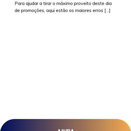
Para ajudar a tirar o máximo proveito deste dia
de promoções, aqui estão os maiores erros […]
Posted in
Promoções
|
Tags:
black friday
,
black
friday 2024
,
black friday como funciona
,
black
friday como surgiu
,
black friday é até quando?
,
black friday o que é
,
black friday onde ir
,
black
friday sem iva
,
compras
,
compras online
,
descontos
,
descontos black friday
,
descontos
online
,
dicas
,
lojas
,
o que comprar na black friday
,
porque o nome black friday
,
poupança
,
poupar
,
poupar dinheiro em comprar
,
quando começa a
black friday
,
quando é a black friday