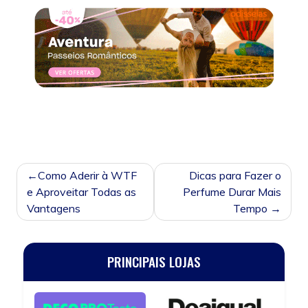
Posted in
Sem categoria
NAVEGAÇÃO
Como Aderir à WTF
Dicas para Fazer o
DE
e Aproveitar Todas as
Perfume Durar Mais
POST
Vantagens
Tempo
PRINCIPAIS LOJAS