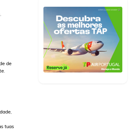
.
ade de
te.
idade,
as tuas