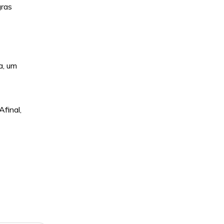
gras
a, um
final,