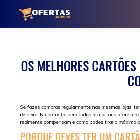
Ir
para
o
conteúdo
OS MELHORES CARTÕES 
C
Se fazes compras regularmente nas mesmas lojas, ter
dinheiro. No entanto, nem todos os cartões oferecem 
realmente compensam e como podes tirar o máximo pa
PORQUE DEVES TER UM CARTÃ