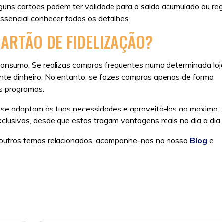
guns cartões podem ter validade para o saldo acumulado ou re
ssencial conhecer todos os detalhes.
ARTÃO DE FIDELIZAÇÃO?
consumo. Se realizas compras frequentes numa determinada loj
ante dinheiro. No entanto, se fazes compras apenas de forma
os programas.
r se adaptam às tuas necessidades e aproveitá-los ao máximo. A
clusivas, desde que estas tragam vantagens reais no dia a dia.
u outros temas relacionados, acompanhe-nos no nosso
Blog
e
o
,
cartões que realmente compensam
,
fidelização