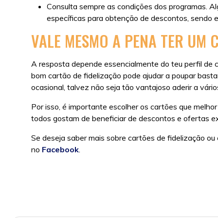
Consulta sempre as condições dos programas. Al
específicas para obtenção de descontos, sendo e
VALE MESMO A PENA TER UM C
A resposta depende essencialmente do teu perfil de 
bom cartão de fidelização pode ajudar a poupar bast
ocasional, talvez não seja tão vantajoso aderir a vári
Por isso, é importante escolher os cartões que melho
todos gostam de beneficiar de descontos e ofertas ex
Se deseja saber mais sobre cartões de fidelização o
no
Facebook
.
Posted in
Sem categoria
|
Tags:
cartões de fidelizaçã