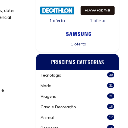
s, obter
encial
1 oferta
1 oferta
1 oferta
PRINCIPAIS CATEGORIAS
Tecnologia
30
Moda
21
 e
Viagens
21
Casa e Decoração
16
Animal
17
14