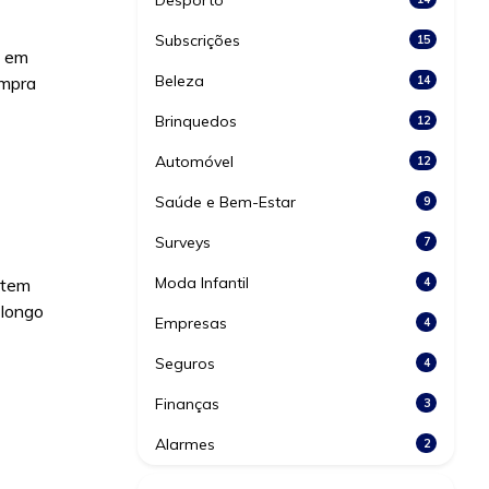
Desporto
Subscrições
15
o em
Beleza
ompra
14
Brinquedos
12
Automóvel
12
Saúde e Bem-Estar
9
Surveys
7
Moda Infantil
 tem
4
 longo
Empresas
4
Seguros
4
Finanças
3
Alarmes
2