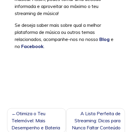
informada e aproveitar ao máximo o teu
streaming de música!
Se deseja saber mais sobre qual a melhor
plataforma de música ou outros temas
relacionados, acompanhe-nos no nosso
Blog
e
no
Facebook
.
Posted in
Sem categoria
|
Tags:
AppleMusic
,
qual a melhor plataforma de música
,
SpotifyPortugal
,
SpotifyVsAppleMusic
,
YouTubeMusic
NAVEGAÇÃO
Otimiza o Teu
A Lista Perfeita de
DE
Telemóvel: Mais
Streaming: Dicas para
POST
Desempenho e Bateria
Nunca Faltar Conteúdo